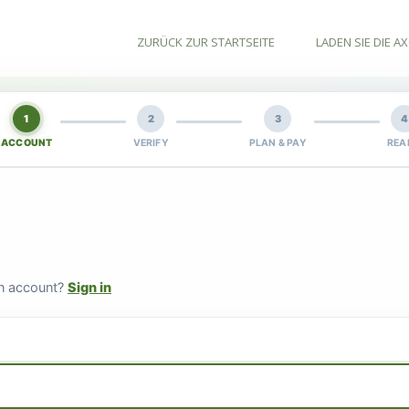
ZURÜCK ZUR STARTSEITE
LADEN SIE DIE 
1
2
3
4
ACCOUNT
VERIFY
PLAN & PAY
REA
an account?
Sign in