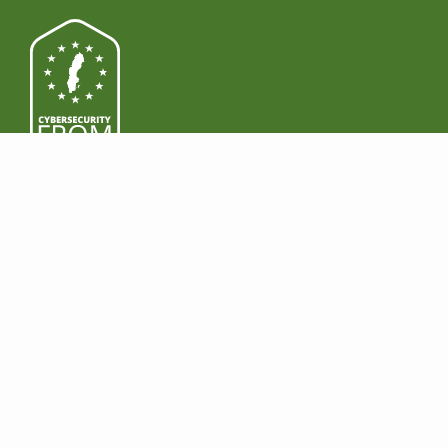
PRODUKTE
DOWNLOAD
Funktionen
Windows
Prämie
Mac
Business
Android
Preise
iOS
RECHTLICHE
GELD VERDIENEN
Einhaltung behördlicher
Werden Sie
Auflagen
Wiederverkäufer
HIPAA
Treten Sie dem
DSGVO
Partnerprogramm bei
NIS2