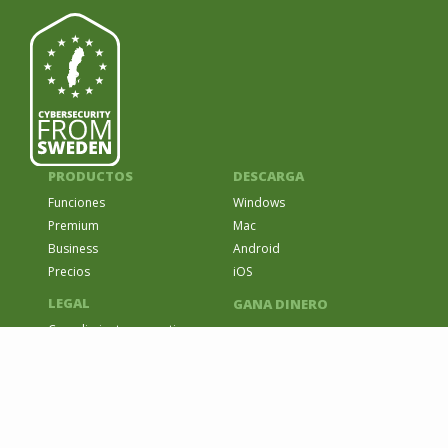
PRODUCTOS
DESCARGA
Funciones
Windows
Premium
Mac
Business
Android
Precios
iOS
LEGAL
GANA DINERO
Cumplimiento normativo
Conviértete en revendedor
HIPAA
Únete al programa de
GDPR
afiliados
NIS2
COMPAÑÍA
SOPORTE