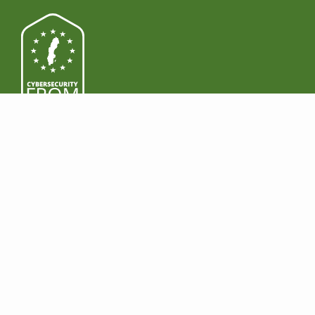
PRODUITS
TÉLÉCHARGER
Fonctionnalités
Windows
Prime
Mac
Business
Android
Prix
iOS
LÉGALITÉ
GAGNER DE L'ARGENT
Conformité réglementaire
Devenez revendeur
HIPAA
Rejoignez le Programme
RGPD
d'Affiliation
NIS2
ENTREPRISE
AIDE