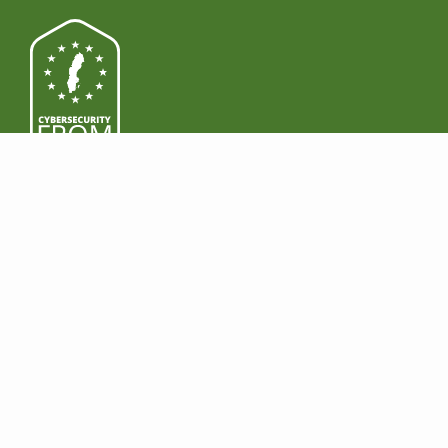
제품
다운로드
기능
윈도우
Premium
맥
Business
안드로이드
Pricing
아이오스
법
수익 창출
규제순응(Regulatory
리셀러 되기
Compliance)
제휴 프로그램 가입
HIPAA
GDPR
NIS2