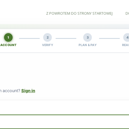
Z POWROTEM DO STRONY STARTOWEJ
D
1
2
3
4
ACCOUNT
VERIFY
PLAN & PAY
REA
an account?
Sign in