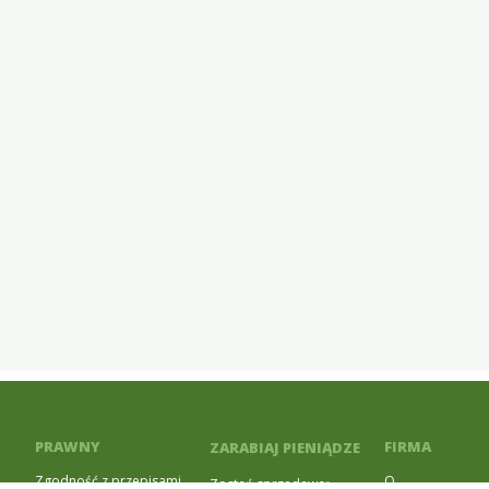
PRAWNY
FIRMA
ZARABIAJ PIENIĄDZE
Zgodność z przepisami
O
Zostań sprzedawcą