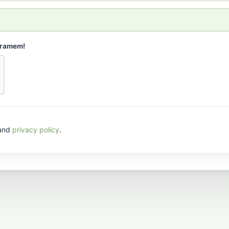
gramem!
and
privacy policy
.