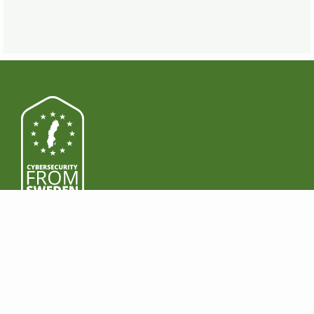
PRODUKTER
LADDA NER
Funktioner
Windows
Premium
Mac
Företag
Android
Prissättning
iOS
JURIDISKT
TJÄNA PENGAR