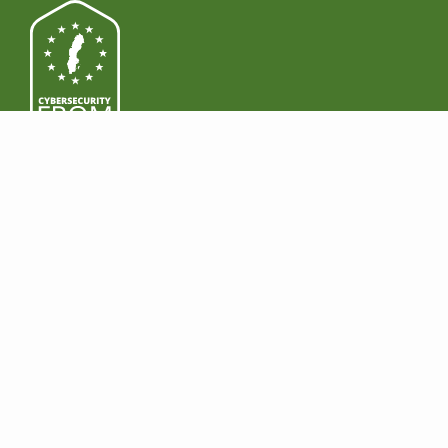
PRODUKTER
LADDA NER
Funktioner
Windows
Premium
Mac
Företag
Android
Prissättning
iOS
JURIDISKT
TJÄNA PENGAR
Regelefterlevnad
Bli återförsäljare
HIPAA
Gå med i affiliateprogram
GDPR
NIS2
FÖRETAG
SUPPORT
Om
Kontakta oss