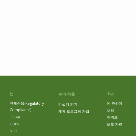
법
회사
수익 창출
규제순응(Regulatory
에 관하여
리셀러 되기
Compliance)
채용
제휴 프로그램 가입
HIPAA
어워즈
GDPR
보도 자료
NIS2