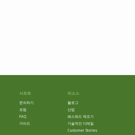
서포트
리소스
문의하기
블로그
포럼
산업
FAQ
패스워드 제조기
가이드
기술적인 디테일
Customer Stories